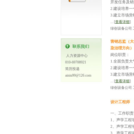
开发任务及销
2.建设培养
3.建立市场
... [
查看详细
]
绿创设备公司 工
营销总监（大
染治理方向）
岗位职责：
人力资源中心
1.全面负责
010-69708921
2.建设培养
简历投递
3.建立市场
ainiu99@126.com
... [
查看详细
]
绿创设备公司 工
设计工程师
一、工作职责
1、声学工程
2、声学工程
3、声学工程